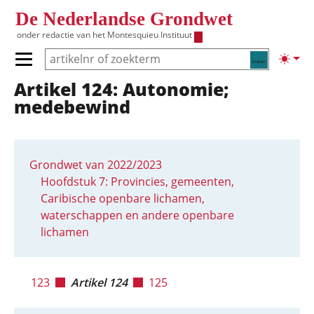
Overslaan en naar de inhoud gaan
De Nederlandse Grondwet
onder redactie van het
Montesquieu Instituut
Zoeken
Lichte
Primair menu tonen/verbergen
Artikel 124: Autonomie;
Hoofdnavigatie
medebewind
Grondwet van 2022/2023
Hoofdstuk 7: Provincies, gemeenten,
Caribische openbare lichamen,
waterschappen en andere openbare
lichamen
123
Artikel 124
125