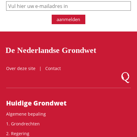
e-mail
aanmelden
De Nederlandse Grondwet
Over deze site
Contact
Logo Mon
Hoofdnavigatie
Huidige Grondwet
Algemene bepaling
1. Grondrechten
2. Regering