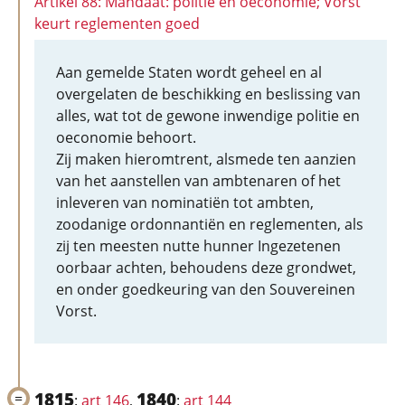
Artikel 88: Mandaat: politie en oeconomie; Vorst
keurt reglementen goed
Aan gemelde Staten wordt geheel en al
overgelaten de beschikking en beslissing van
alles, wat tot de gewone inwendige politie en
oeconomie behoort.
Zij maken hieromtrent, alsmede ten aanzien
van het aanstellen van ambtenaren of het
inleveren van nominatiën tot ambten,
zoodanige ordonnantiën en reglementen, als
zij ten meesten nutte hunner Ingezetenen
oorbaar achten, behoudens deze grondwet,
en onder goedkeuring van den Souvereinen
Vorst.
1815
1840
:
art 146
,
:
art 144