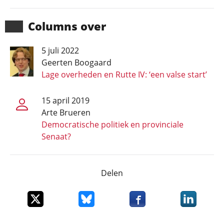
Columns over
5 juli 2022
Geerten Boogaard
Lage overheden en Rutte IV: ‘een valse start’
15 april 2019
Arte Brueren
Democratische politiek en provinciale
Senaat?
Delen
Deel dit item op X
Deel dit item op Bluesky
Deel dit item op Faceboo
Deel dit it