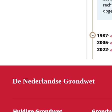
rech
opge
1987
:
a
2005
:
a
2022
:
a
De Nederlandse Grondwet
Hoofdnavigatie
Huidige Grondwet
Grondwe