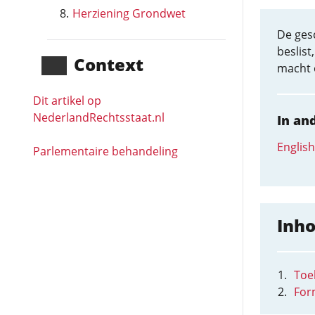
Herziening Grondwet
De gesc
beslist
Context
macht o
Dit artikel op
NederlandRechts­staat.nl
In an
English
Parlementaire behandeling
Inh
Toel
For