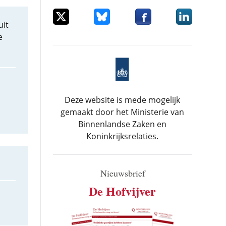
Deel dit item op X
Deel dit item op Bluesky
Deel dit item op Facebo
Deel dit item
uit
e
Deze website is mede mogelijk
gemaakt door het Ministerie van
Binnenlandse Zaken en
Koninkrijksrelaties.
Nieuwsbrief
De Hofvijver