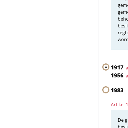
geme
geme
beho
besl
regt
word
1917
:
a
1956
:
a
1983
Artikel
De g
besl