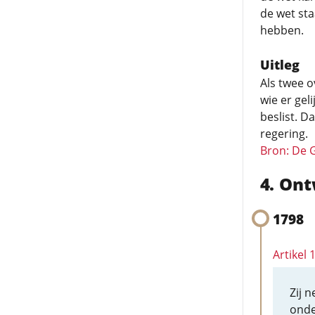
de wet sta
hebben.
Uitleg
Als twee o
wie er geli
beslist. D
regering.
Bron: De 
Ont
1798
Artikel
Zij 
onde