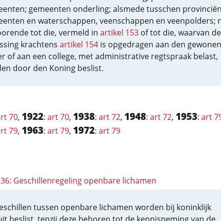
enten; gemeenten onderling; alsmede tusschen provinciën
enten en waterschappen, veenschappen en veenpolders; n
orende tot die, vermeld in
artikel 153
of tot die, waarvan de
issing krachtens
artikel 154
is opgedragen aan den gewone
er of aan een college, met administrative regtspraak belast,
en door den Koning beslist.
1922
1938
1948
1953
rt 70
,
:
art 70
,
:
art 72
,
:
art 72
,
:
art 7
1963
1972
rt 79
,
:
art 79
,
:
art 79
 136: Geschillenregeling openbare lichamen
eschillen tussen openbare lichamen worden bij koninklijk
uit beslist, tenzij deze behoren tot de kennisneming van de