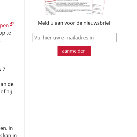
Meld u aan voor de nieuwsbrief
ppen
op te
e-mail
.
aanmelden
k 7
aan de
of bij
en. In
k kan in