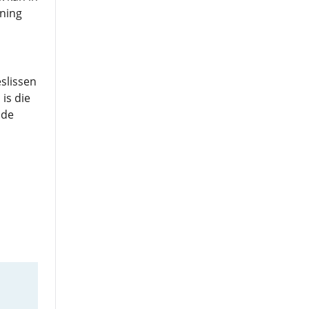
ening
slissen
 is die
 de