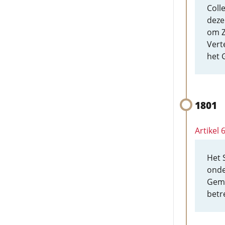
Coll
deze
om Z
Vert
het 
1801
Artikel
Het 
onde
Geme
betr