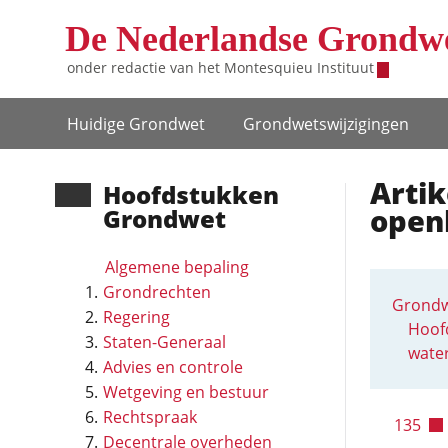
Overslaan en naar de inhoud gaan
De Nederlandse Grondw
onder redactie van het
Montesquieu Instituut
Hoofdnavigatie
Huidige Grondwet
Grondwets­wijzigingen
Artik
Hoofd­stukken
open
Grondwet
Algemene bepaling
Grondrechten
Grondw
Regering
Hoofd
Staten-Generaal
wate
Advies en controle
Wetgeving en bestuur
Rechtspraak
135
Decentrale overheden