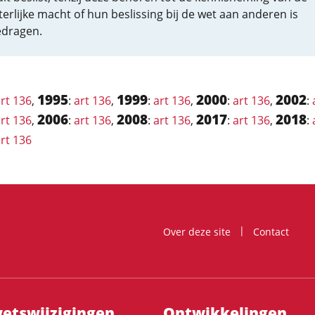
terlijke macht of hun beslissing bij de wet aan anderen is
dragen.
1995
1999
2000
2002
rt 136
,
:
art 136
,
:
art 136
,
:
art 136
,
:
2006
2008
2017
2018
rt 136
,
:
art 136
,
:
art 136
,
:
art 136
,
:
rt 136
Over deze site
Contact
ts­wijzigingen
Ontwikke­lingen