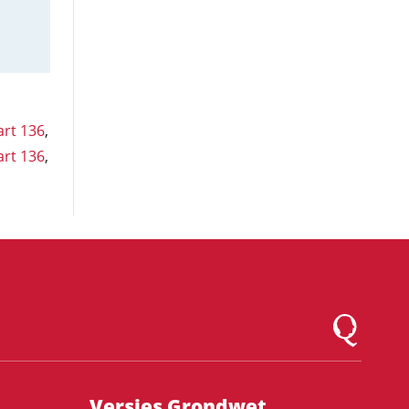
art 136
,
art 136
,
Logo Montesqu
Versies Grondwet