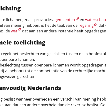
ichting
re lichamen, zoals provincies,
gemeenten
en
waterscha
il van mening hebben, is het de taak van de
regering
dat 
nzij de
wet
dat aan een andere instantie heeft opgedragen
mele toelichting
6 regelt het beslechten van geschillen tussen de in hoofdstu
openbare lichamen.
lbeslechting tussen openbare lichamen wordt opgedragen 
zij zij behoort tot de competentie van de rechterlijke macht 
ngewezen gerechten.
eenvoudig Nederlands
ng beslist wanneer overheden een verschil van mening hebb
 staan dat een andere overheid dan de regering beslist. Oo