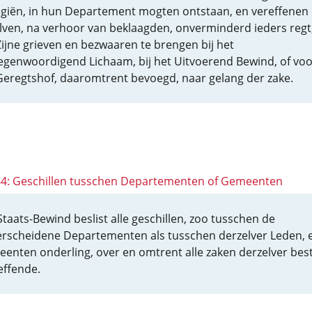
egiën, in hun Departement mogten ontstaan, en vereffenen
lven, na verhoor van beklaagden, onverminderd ieders regt
ijne grieven en bezwaaren te brengen bij het
egenwoordigend Lichaam, bij het Uitvoerend Bewind, of voo
Geregtshof, daaromtrent bevoegd, naar gelang der zake.
 64: Geschillen tusschen Departementen of Gemeenten
Staats-Bewind beslist alle geschillen, zoo tusschen de
rscheidene Departementen als tusschen derzelver Leden, 
enten onderling, over en omtrent alle zaken derzelver bes
effende.