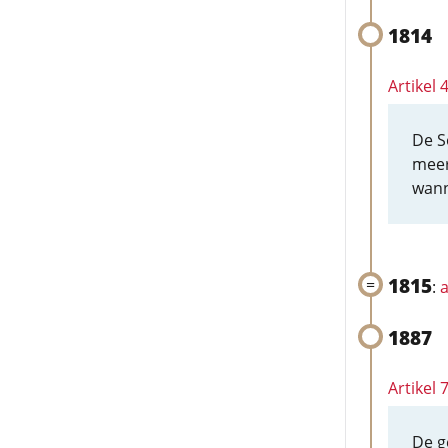
1814
Artikel
De S
meer
wann
1815
:
a
1887
Artikel
De g