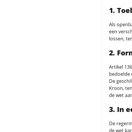
Toel
Als openba
een versch
lossen, te
For
Artikel 13
bedoelde 
De geschi
Kroon, ten
de wet aa
In 
De regeri
de wet kan