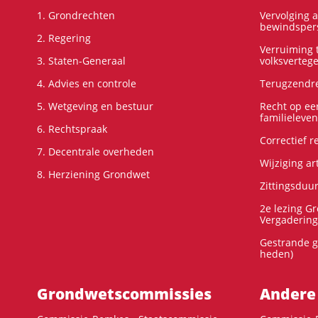
1. Grondrechten
Vervolging 
bewindspers
2. Regering
Verruiming t
3. Staten-Generaal
volksverteg
4. Advies en controle
Terugzendre
5. Wetgeving en bestuur
Recht op ee
familieleven
6. Rechtspraak
Correctief 
7. Decentrale overheden
Wijziging ar
8. Herziening Grondwet
Zittingsduu
2e lezing G
Vergadering
Gestrande g
heden)
Grondwets­commissies
Andere