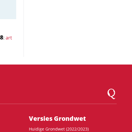
8
:
art
Logo Montesqu
Versies Grondwet
Huidige Grondwet (2022/2023)