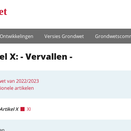
et
Ontwikke­lingen
Versies Grondwet
Grondwets­comm
el X: - Vervallen -
et van 2022/2023
ionele artikelen
Artikel X
XI
en