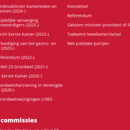
ambtsdelicten Kamerleden en
Kiesstelsel
onen (2026-)
Referendum
ijdelijke vervanging
enwoordigers (2025-)
Gekozen minister-president of 
cht Eerste Kamer (2023-)
Toekomst tweekamerstelsel
rbiediging van het gezins- en
Wet politieke partijen
 (2023-)
referendum (2022-)
tikel 23 Grondwet (2021-)
r Eerste Kamer (2020-)
rondwetsherziening in Verenigde
 (2020-)
rondwetswijzigingen (1983-
 commissies