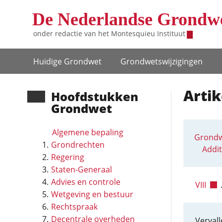
Overslaan en naar de inhoud gaan
De Nederlandse Grondw
onder redactie van het
Montesquieu Instituut
Hoofdnavigatie
Huidige Grondwet
Grondwets­wijzigingen
Artik
Hoofd­stukken
Grondwet
Algemene bepaling
Grondw
Grondrechten
Addit
Regering
Staten-Generaal
Advies en controle
VIII
Wetgeving en bestuur
Rechtspraak
Decentrale overheden
Vervall