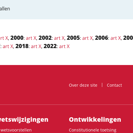
allen
2000
2002
2005
2006
200
rt X
,
:
art X
,
:
art X
,
:
art X
,
:
art X
,
7
2018
2022
:
art X
,
:
art X
,
:
art X
Over deze site
Contact
ts­wijzigingen
Ontwikke­lingen
wetsvoorstellen
Constitutionele toetsing