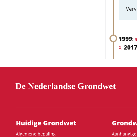
Verv
1999
:
a
201
X
,
De Nederlandse Grondwet
Hoofdnavigatie
Huidige Grondwet
Grondwe
Algemene bepaling
Aanhangige 