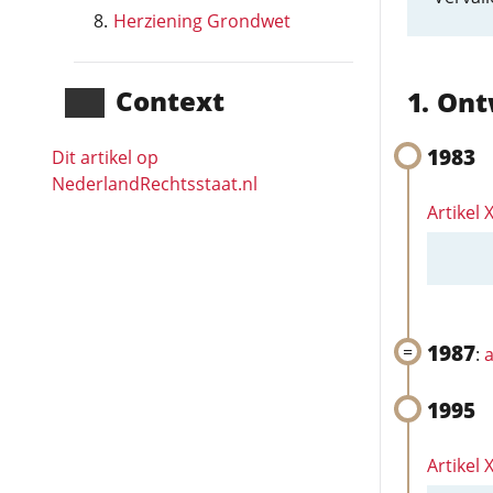
Herziening Grondwet
Context
Ont
1983
Dit artikel op
NederlandRechts­staat.nl
Artikel 
1987
:
a
1995
Artikel 