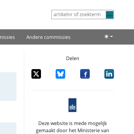
Zoeken
issies
Andere commissies
Lichte/donke
Delen
Deel dit item op X
Deel dit item op Bluesky
Deel dit item op Facebo
Deel dit item
Deze website is mede mogelijk
gemaakt door het Ministerie van