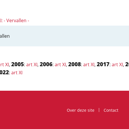
I: - Vervallen -
allen
2005
2006
2008
2017
2
rt XI
,
:
art XI
,
:
art XI
,
:
art XI
,
:
art XI
,
022
:
art XI
Over deze site
Contact