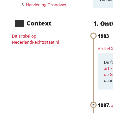
Herziening Grondwet
Context
Ont
1983
Dit artikel op
NederlandRechts­staat.nl
Artikel
De f
arti
de G
daar
1987
:
a