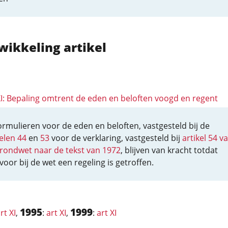
wikkeling artikel
 XI: Bepaling omtrent de eden en beloften voogd en regent
ormulieren voor de eden en beloften, vastgesteld bij de
kelen 44
en
53
voor de verklaring, vastgesteld bij
artikel 54 v
rondwet naar de tekst van 1972
, blijven van kracht totdat
voor bij de wet een regeling is getroffen.
1995
1999
rt XI
,
:
art XI
,
:
art XI