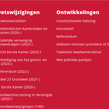
ts­wijzigingen
Ontwikke­lingen
wetsvoorstellen
Constitutionele toetsing
ambtsdelicten Kamerleden en
Kiesstelsel
onen (2026-)
Referendum
ijdelijke vervanging
enwoordigers (2025-)
Gekozen minister-president of 
cht Eerste Kamer (2023-)
Toekomst tweekamerstelsel
rbiediging van het gezins- en
Wet politieke partijen
 (2023-)
referendum (2022-)
tikel 23 Grondwet (2021-)
r Eerste Kamer (2020-)
rondwetsherziening in Verenigde
 (2020-)
rondwetswijzigingen (1983-