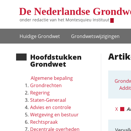
Overslaan en naar de inhoud gaan
De Nederlandse Grondw
onder redactie van het
Montesquieu Instituut
Hoofdnavigatie
Huidige Grondwet
Grondwets­wijzigingen
Artik
Hoofd­stukken
Grondwet
Algemene bepaling
Grondw
Grondrechten
Addit
Regering
Staten-Generaal
Advies en controle
X
Ar
Wetgeving en bestuur
Rechtspraak
Decentrale overheden
Vervall