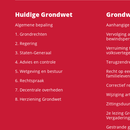
Hoofdnavigatie
Huidige Grondwet
Grondwe
Algemene bepaling
Aanhangige 
1. Grondrechten
Vervolging 
bewindspers
2. Regering
Verruiming t
3. Staten-Generaal
volksverteg
4. Advies en controle
Terugzendre
5. Wetgeving en bestuur
Recht op ee
familieleven
6. Rechtspraak
Correctief 
7. Decentrale overheden
Wijziging ar
8. Herziening Grondwet
Zittingsduu
2e lezing G
Vergadering
Gestrande g