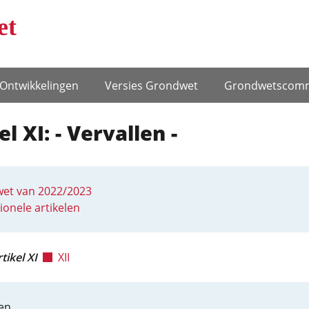
et
Ontwikke­lingen
Versies Grondwet
Grondwets­comm
el XI: - Vervallen -
et van 2022/2023
ionele artikelen
tikel XI
XII
en