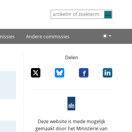
Zoeken
issies
Andere commissies
Lichte/donke
Delen
Deel dit item op X
Deel dit item op Bluesky
Deel dit item op Facebo
Deel dit item
Deze website is mede mogelijk
gemaakt door het Ministerie van