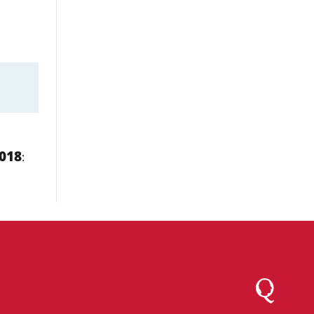
018
:
Logo Montesqu