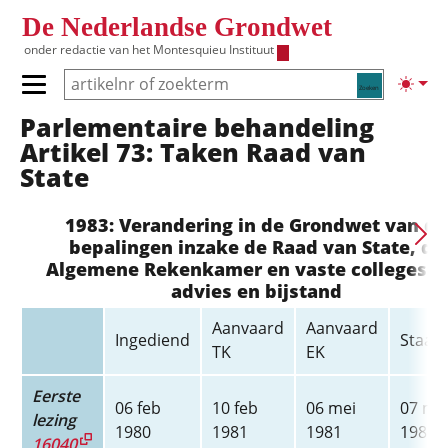
Overslaan en naar de inhoud gaan
De Nederlandse Grondwet
onder redactie van het
Montesquieu Instituut
Zoeken
Lichte
Primair menu tonen/verbergen
Parlementaire behandeling
Hoofdnavigatie
Artikel 73: Taken Raad van
State
1983: Verandering in de Grondwet van de
bepalingen inzake de Raad van State, de
Algemene Rekenkamer en vaste colleges v
advies en bijstand
Aanvaard
Aanvaard
Ingediend
Staats
TK
EK
Eerste
06 feb
10 feb
06 mei
07 me
lezing
1980
1981
1981
1981
16040