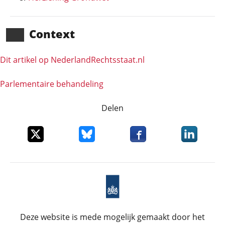
Context
Dit artikel op NederlandRechts­staat.nl
Parlementaire behandeling
Delen
Deel dit item op X
Deel dit item op Bluesky
Deel dit item op Faceboo
Deel dit it
Deze website is mede mogelijk gemaakt door het