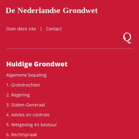
De Nederlandse Grondwet
Over deze site
Contact
Logo Mon
Hoofdnavigatie
Huidige Grondwet
Algemene bepaling
1. Grondrechten
2. Regering
3. Staten-Generaal
4. Advies en controle
5. Wetgeving en bestuur
6. Rechtspraak