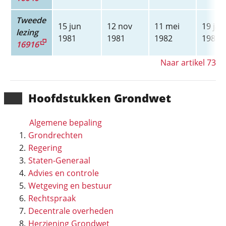
Tweede
15 jun
12 nov
11 mei
19 jan
lezing
1981
1981
1982
1983
16916
Naar artikel 73
Hoofd­stukken Grondwet
Algemene bepaling
Grondrechten
Regering
Staten-Generaal
Advies en controle
Wetgeving en bestuur
Rechtspraak
Decentrale overheden
Herziening Grondwet