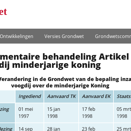
et
Ontwikke­lingen
Versies Grondwet
Grondwets­comm
mentaire behandeling Artikel 
ij minderjarige koning
Verandering in de Grondwet van de bepaling inz
voogdij over de minderjarige Koning
Ingediend
Aanvaard TK
Aanvaard EK
Staats
zing
01 mei
15 jan
17 feb
05 mr
1997
1998
1998
1998
ezing
14 sep
28 jan
23 feb
25 mr