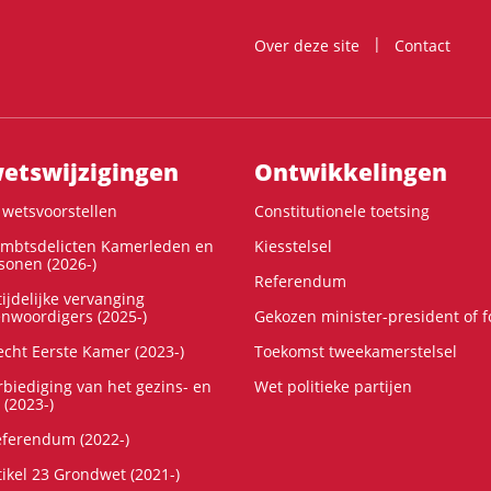
Over deze site
Contact
ts­wijzigingen
Ontwikke­lingen
wetsvoorstellen
Constitutionele toetsing
ambtsdelicten Kamerleden en
Kiesstelsel
onen (2026-)
Referendum
ijdelijke vervanging
enwoordigers (2025-)
Gekozen minister-president of 
cht Eerste Kamer (2023-)
Toekomst tweekamerstelsel
rbiediging van het gezins- en
Wet politieke partijen
 (2023-)
referendum (2022-)
tikel 23 Grondwet (2021-)