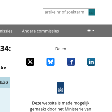
Zoeken
issies
Andere commissies
Lichte/donke
34:
Delen
Deel dit item op X
Deel dit item op Bluesky
Deel dit item op Facebo
Deel dit item
ake
blad
t
Deze website is mede mogelijk
gemaakt door het Ministerie van
t