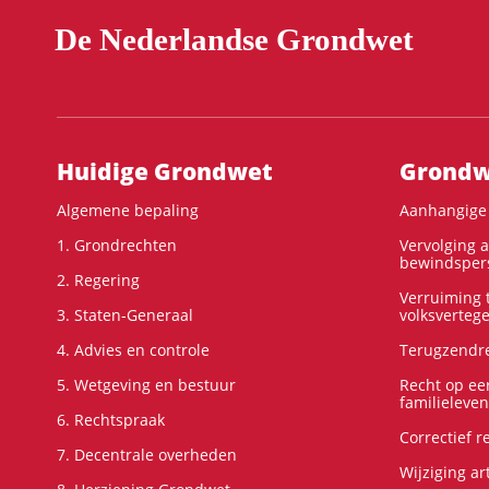
De Nederlandse Grondwet
Hoofdnavigatie
Huidige Grondwet
Grondwe
Algemene bepaling
Aanhangige 
1. Grondrechten
Vervolging 
bewindspers
2. Regering
Verruiming t
3. Staten-Generaal
volksverteg
4. Advies en controle
Terugzendre
5. Wetgeving en bestuur
Recht op ee
familieleven
6. Rechtspraak
Correctief 
7. Decentrale overheden
Wijziging ar