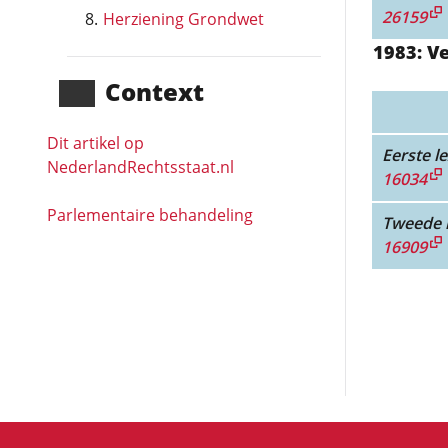
26159
Herziening Grondwet
1983: V
Context
Dit artikel op
Eerste le
NederlandRechts­staat.nl
16034
Parlementaire behandeling
Tweede l
16909