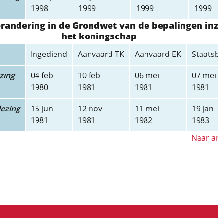
1998
1999
1999
1999
erandering in de Grondwet van de bepalingen in
het koningschap
Ingediend
Aanvaard TK
Aanvaard EK
Staats
zing
04 feb
10 feb
06 mei
07 mei
1980
1981
1981
1981
ezing
15 jun
12 nov
11 mei
19 jan
1981
1981
1982
1983
Naar ar