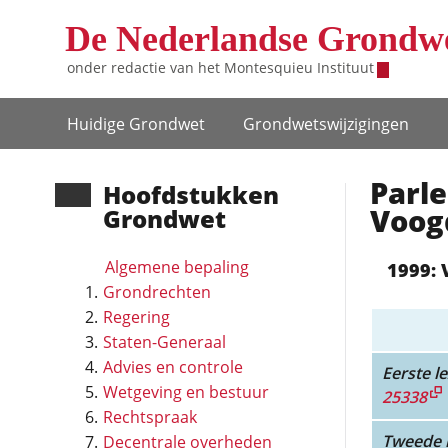
Overslaan en naar de inhoud gaan
De Nederlandse Grondw
onder redactie van het
Montesquieu Instituut
Hoofdnavigatie
Huidige Grondwet
Grondwets­wijzigingen
Parle
Hoofd­stukken
Voogd
Grondwet
Algemene bepaling
1999: 
Grondrechten
Regering
Staten-Generaal
Advies en controle
Eerste le
Wetgeving en bestuur
25338
Rechtspraak
Tweede l
Decentrale overheden