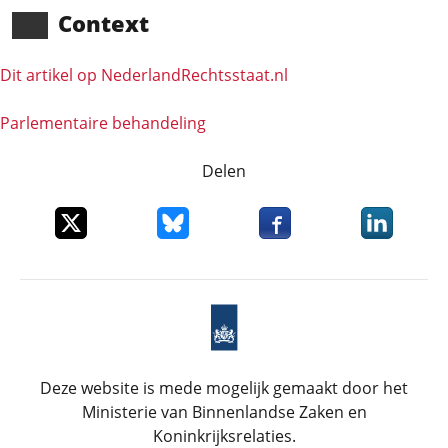
Context
Dit artikel op NederlandRechts­staat.nl
Parlementaire behandeling
Delen
Deel dit item op X
Deel dit item op Bluesky
Deel dit item op Faceboo
Deel dit it
Deze website is mede mogelijk gemaakt door het
Ministerie van Binnenlandse Zaken en
Koninkrijksrelaties.