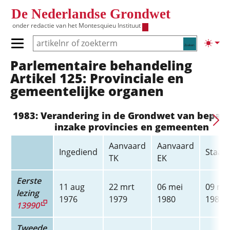
Overslaan en naar de inhoud gaan
De Nederlandse Grondwet
onder redactie van het
Montesquieu Instituut
Zoeken
Lichte
Primair menu tonen/verbergen
Parlementaire behandeling
Hoofdnavigatie
Artikel 125: Provinciale en
gemeentelijke organen
1983: Verandering in de Grondwet van bepal
inzake provincies en gemeenten
Aanvaard
Aanvaard
Ingediend
Staats
TK
EK
Eerste
11 aug
22 mrt
06 mei
09 me
lezing
1976
1979
1980
1980
13990
Tweede