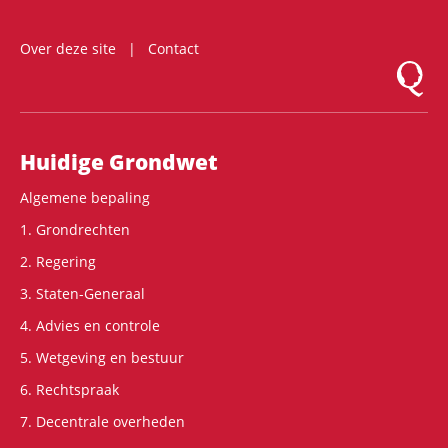
Over deze site
Contact
Logo Mon
Hoofdnavigatie
Huidige Grondwet
Algemene bepaling
1. Grondrechten
2. Regering
3. Staten-Generaal
4. Advies en controle
5. Wetgeving en bestuur
6. Rechtspraak
7. Decentrale overheden