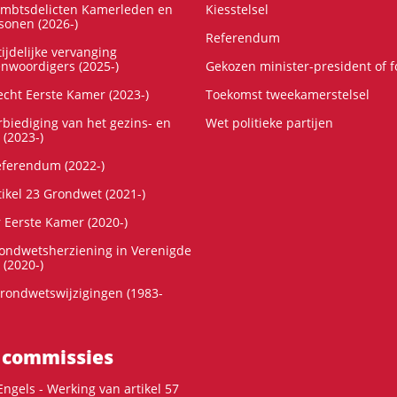
ambtsdelicten Kamerleden en
Kiesstelsel
onen (2026-)
Referendum
ijdelijke vervanging
enwoordigers (2025-)
Gekozen minister-president of 
cht Eerste Kamer (2023-)
Toekomst tweekamerstelsel
rbiediging van het gezins- en
Wet politieke partijen
 (2023-)
referendum (2022-)
tikel 23 Grondwet (2021-)
r Eerste Kamer (2020-)
rondwetsherziening in Verenigde
 (2020-)
rondwetswijzigingen (1983-
 commissies
ngels - Werking van artikel 57