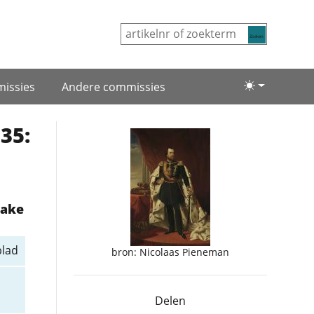
Zoeken
issies
Andere commissies
Lichte/donke
35:
zake
blad
bron: Nicolaas Pieneman
Delen