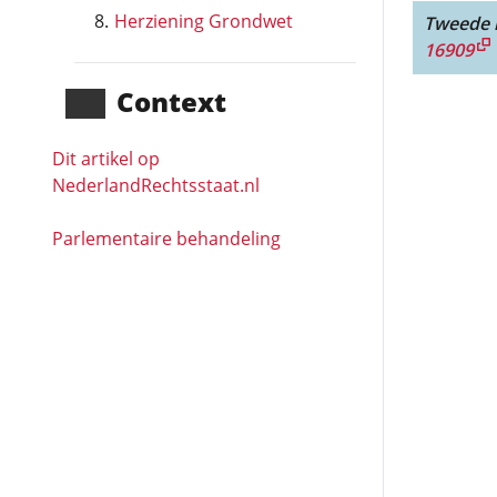
Herziening Grondwet
Tweede l
16909
Context
Dit artikel op
NederlandRechts­staat.nl
Parlementaire behandeling