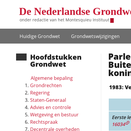
Overslaan en naar de inhoud gaan
De Nederlandse Grondw
onder redactie van het
Montesquieu Instituut
Hoofdnavigatie
Huidige Grondwet
Grondwets­wijzigingen
Parle
Hoofd­stukken
Buite
Grondwet
konin
Algemene bepaling
Grondrechten
1983: V
Regering
Staten-Generaal
Advies en controle
Wetgeving en bestuur
Eerste le
Rechtspraak
16034
Decentrale overheden