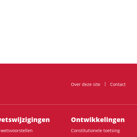
Over deze site
Contact
ts­wijzigingen
Ontwikke­lingen
wetsvoorstellen
Constitutionele toetsing