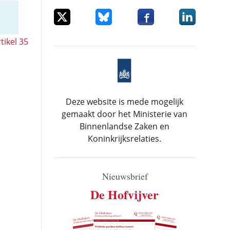
Deel dit item op X
Deel dit item op Bluesky
Deel dit item op Facebo
Deel dit item
tikel 35
Deze website is mede mogelijk
gemaakt door het Ministerie van
Binnenlandse Zaken en
Koninkrijksrelaties.
Nieuwsbrief
De Hofvijver