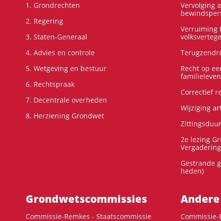
1. Grondrechten
Vervolging 
bewindspers
2. Regering
Verruiming t
3. Staten-Generaal
volksverteg
4. Advies en controle
Terugzendre
5. Wetgeving en bestuur
Recht op ee
familieleven
6. Rechtspraak
Correctief 
7. Decentrale overheden
Wijziging ar
8. Herziening Grondwet
Zittingsduu
2e lezing G
Vergadering
Gestrande g
heden)
Grondwets­commissies
Andere
Commissie-Remkes - Staatscommissie
Commissie-E