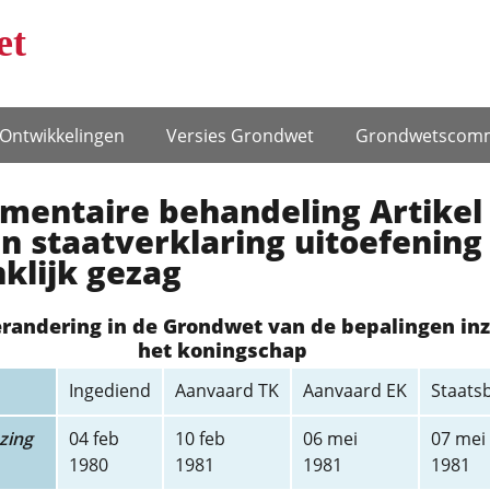
et
Ontwikke­lingen
Versies Grondwet
Grondwets­comm
mentaire behandeling Artikel 
n staatverklaring uitoefening
klijk gezag
erandering in de Grondwet van de bepalingen in
het koningschap
Ingediend
Aanvaard TK
Aanvaard EK
Staats
zing
04 feb
10 feb
06 mei
07 mei
1980
1981
1981
1981