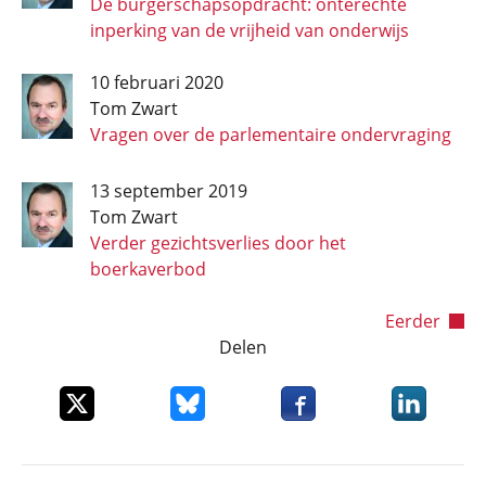
De burgerschapsopdracht: onterechte
inperking van de vrijheid van onderwijs
10 februari 2020
Tom Zwart
Vragen over de parlementaire ondervraging
13 september 2019
Tom Zwart
Verder gezichtsverlies door het
boerkaverbod
Paginering
Volgende pa
Eerder
Delen
Deel dit item op X
Deel dit item op Bluesky
Deel dit item op Faceboo
Deel dit it