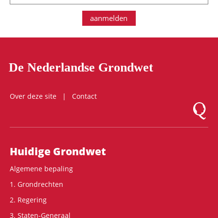
aanmelden
De Nederlandse Grondwet
Over deze site
Contact
Logo Mon
Hoofdnavigatie
Huidige Grondwet
Algemene bepaling
1. Grondrechten
2. Regering
3. Staten-Generaal