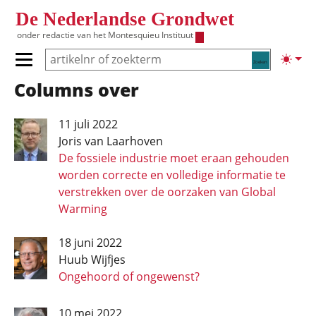
Overslaan en naar de inhoud gaan
De Nederlandse Grondwet
onder redactie van het
Montesquieu Instituut
Zoeken
Lichte
Primair menu tonen/verbergen
Columns over
Hoofdnavigatie
11 juli 2022
Joris van Laarhoven
De fossiele industrie moet eraan gehouden
worden correcte en volledige informatie te
verstrekken over de oorzaken van Global
Warming
18 juni 2022
Huub Wijfjes
Ongehoord of ongewenst?
10 mei 2022