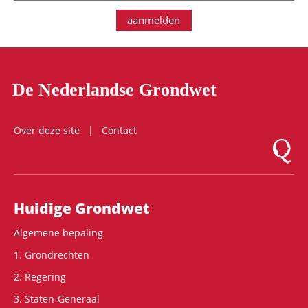
aanmelden
De Nederlandse Grondwet
Over deze site
Contact
Logo Mon
Hoofdnavigatie
Huidige Grondwet
Algemene bepaling
1. Grondrechten
2. Regering
3. Staten-Generaal