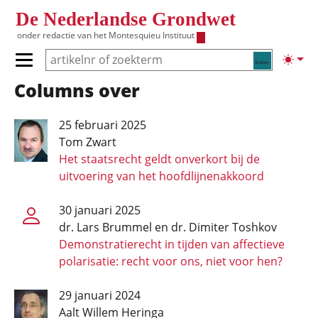
Overslaan en naar de inhoud gaan
De Nederlandse Grondwet
onder redactie van het
Montesquieu Instituut
Zoeken
Lichte
Primair menu tonen/verbergen
Columns over
Hoofdnavigatie
25 februari 2025
Tom Zwart
Het staatsrecht geldt onverkort bij de
uitvoering van het hoofdlijnenakkoord
30 januari 2025
dr. Lars Brummel en dr. Dimiter Toshkov
Demonstratie­recht in tijden van affectieve
polarisatie: recht voor ons, niet voor hen?
29 januari 2024
Aalt Willem Heringa