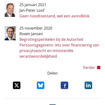
25 januari 2021
Jan-Peter Loof
Geen noodtoestand, wel een avondklok
25 november 2020
Rowin Jansen
Begrotingsperikelen bij de Autoriteit
Persoonsgegevens: iets over financiering van
privacytoezicht en ministeriële
verantwoordelijkheid
Paginering
Volgende pa
Eerder
Delen
Deel dit item op X
Deel dit item op Bluesky
Deel dit item op Faceboo
Deel dit it