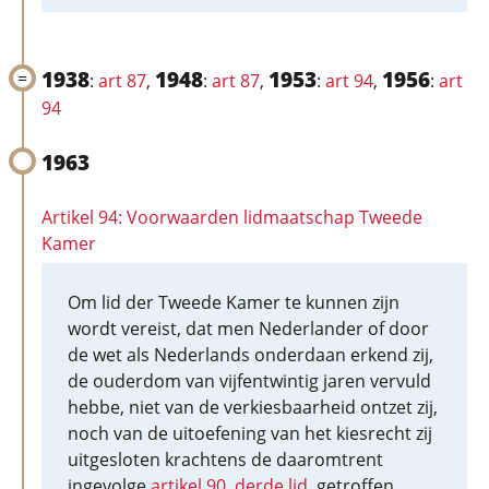
1938
1948
1953
1956
:
art 87
,
:
art 87
,
:
art 94
,
:
art
94
1963
Artikel 94: Voorwaarden lidmaatschap Tweede
Kamer
Om lid der Tweede Kamer te kunnen zijn
wordt vereist, dat men Nederlander of door
de wet als Nederlands onderdaan erkend zij,
de ouderdom van vijfentwintig jaren vervuld
hebbe, niet van de verkiesbaarheid ontzet zij,
noch van de uitoefening van het kiesrecht zij
uitgesloten krachtens de daaromtrent
ingevolge
artikel 90, derde lid
, getroffen