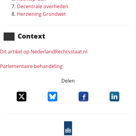
Decentrale overheden
Herziening Grondwet
Context
Dit artikel op NederlandRechts­staat.nl
Parlementaire behandeling
Delen
Deel dit item op X
Deel dit item op Bluesky
Deel dit item op Faceboo
Deel dit it