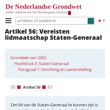
Overslaan en naar de inhoud gaan
De Nederlandse Grondwet
onder redactie van het
Montesquieu Instituut
Zoeken
Lichte
Primair menu tonen/verbergen
Artikel 56: Vereisten
Hoofdnavigatie
lidmaatschap Staten-Generaal
Grondwet van 2002
Hoofdstuk 3: Staten-Generaal
Paragraaf 1: Inrichting en samenstelling
55
Artikel 56
57
Om lid van de Staten-Generaal te kunnen zijn is