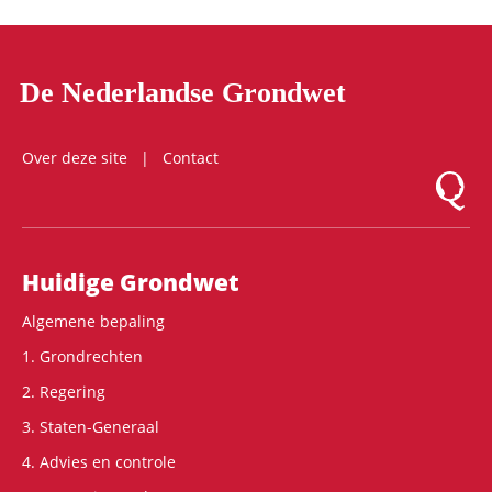
De Nederlandse Grondwet
Over deze site
Contact
Logo Mon
Hoofdnavigatie
Huidige Grondwet
Algemene bepaling
1. Grondrechten
2. Regering
3. Staten-Generaal
4. Advies en controle