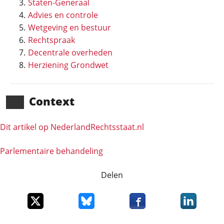
Staten-Generaal
Advies en controle
Wetgeving en bestuur
Rechtspraak
Decentrale overheden
Herziening Grondwet
Context
Dit artikel op NederlandRechts­staat.nl
Parlementaire behandeling
Delen
Deel dit item op X
Deel dit item op Bluesky
Deel dit item op Faceboo
Deel dit it