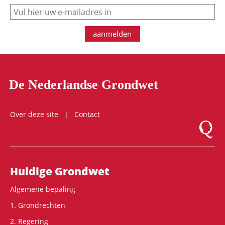
e-mail
aanmelden
De Nederlandse Grondwet
Over deze site
Contact
Logo Mon
Hoofdnavigatie
Huidige Grondwet
Algemene bepaling
1. Grondrechten
2. Regering