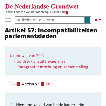
Overslaan en naar de inhoud gaan
De Nederlandse Grondwet
onder redactie van het
Montesquieu Instituut
Zoeken
Lichte
Primair menu tonen/verbergen
Artikel 57: Incompatibiliteiten
Hoofdnavigatie
parlementsleden
Grondwet van 2002
Hoofdstuk 3: Staten-Generaal
Paragraaf 1: Inrichting en samenstelling
56
Artikel 57
58
Niemand kan lid van beide kamers zijn.