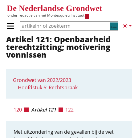
Overslaan en naar de inhoud gaan
De Nederlandse Grondwet
onder redactie van het
Montesquieu Instituut
Zoeken
Lichte
Primair menu tonen/verbergen
Artikel 121: Openbaarheid
Hoofdnavigatie
terechtzitting; motivering
vonnissen
Grondwet van 2022/2023
Hoofdstuk 6: Rechtspraak
120
Artikel 121
122
Met uitzondering van de gevallen bij de wet