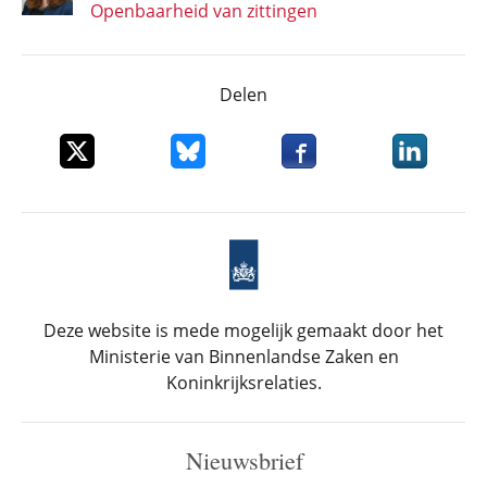
Openbaarheid van zittingen
Delen
Deel dit item op X
Deel dit item op Bluesky
Deel dit item op Faceboo
Deel dit it
Deze website is mede mogelijk gemaakt door het
Ministerie van Binnenlandse Zaken en
Koninkrijksrelaties.
Nieuwsbrief